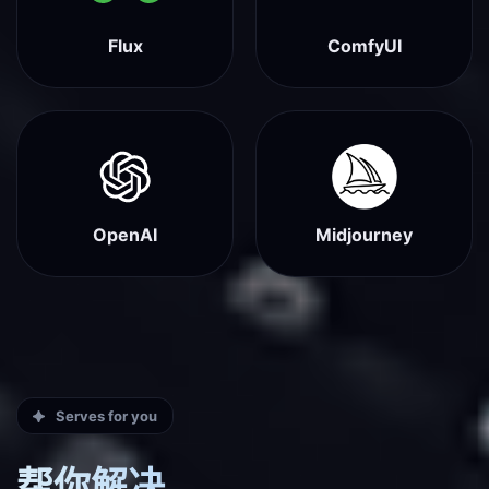
Flux
ComfyUI
OpenAI
Midjourney
Serves for you
帮你解决