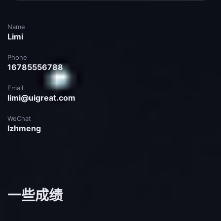
Name
Limi
Phone
16785556788
Email
limi@uigreat.com
WeChat
lzhmeng
一些成绩